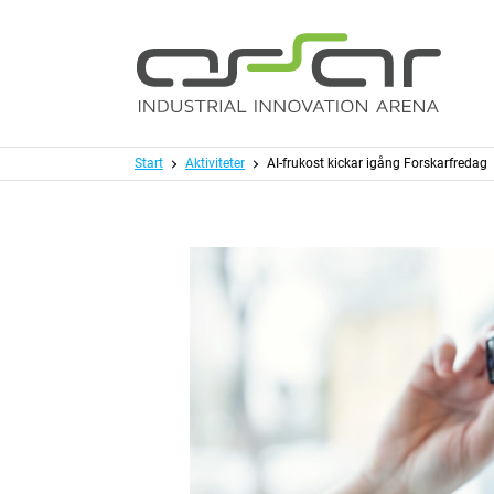
Hoppa till huvudinnehållet
Meny
Start
Aktiviteter
AI-frukost kickar igång Forskarfredag