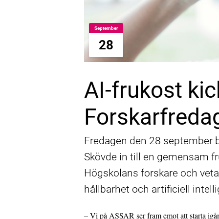
September
28
AI-frukost ki
Forskarfreda
Fredagen den 28 september b
Skövde in till en gemensam fru
Högskolans forskare och veta
hållbarhet och artificiell intell
– Vi på ASSAR ser fram emot att starta ig