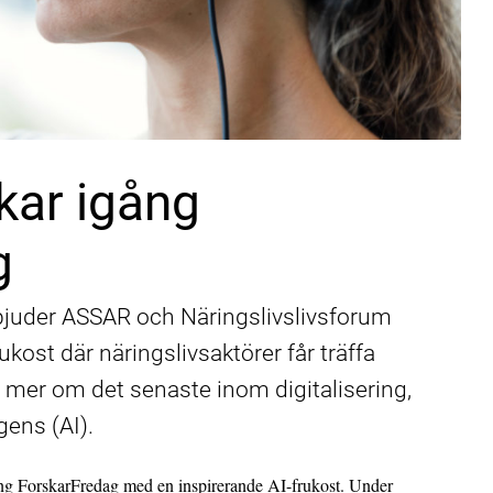
ckar igång
g
juder ASSAR och Näringslivslivsforum
kost där näringslivsaktörer får träffa
 mer om det senaste inom digitalisering,
igens (AI).
ång ForskarFredag med en inspirerande AI-frukost. Under