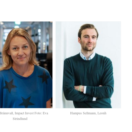
Brännvall, Impact Invest Foto: Eva
Hampus Sellmann, Leonh
Strindlund