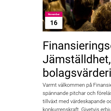
November
16
Finansiering
Jämställdhet,
bolagsvärder
Varmt välkommen på Finansie
spännande pitchar och förelä
tillväxt med värdeskapande oc
konkurrenskraft. Givetvis erb