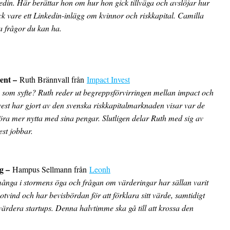
din. Här berättar hon om hur hon gick tillväga och avslöjar hur
tack vare ett Linkedin-inlägg om kvinnor och riskkapital. Camilla
la frågor du kan ha.
ent –
Ruth Brännvall från
Impact Invest
 som syfte? Ruth reder ut begreppsförvirringen mellan impact och
est har gjort av den svenska riskkapitalmarknaden visar var de
öra mer nytta med sina pengar. Slutligen delar Ruth med sig av
st jobbar.
g –
Hampus Sellmann från
Leonh
 många i stormens öga och frågan om värderingar har sällan varit
tvind och har bevisbördan för att förklara sitt värde, samtidigt
 värdera startups. Denna halvtimme ska gå till att krossa den