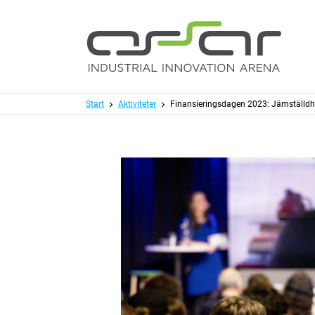
Hoppa till huvudinnehållet
Meny
Start
Aktiviteter
Finansieringsdagen 2023: Jämställdhe