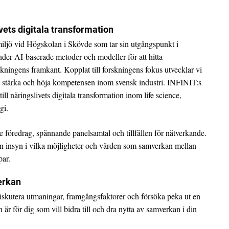
ivets digitala transformation
iljö vid Högskolan i Skövde som tar sin utgångspunkt i
der AI-baserade metoder och modeller för att hitta
kningens framkant. Kopplat till forskningens fokus utvecklar vi
att stärka och höja kompetensen inom svensk industri. INFINIT:s
ill näringslivets digitala transformation inom life science,
gi.
föredrag, spännande panelsamtal och tillfällen för nätverkande.
 en insyn i vilka möjligheter och värden som samverkan mellan
par.
verkan
skutera utmaningar, framgångsfaktorer och försöka peka ut en
är för dig som vill bidra till och dra nytta av samverkan i din