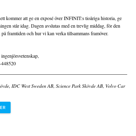
tt kommer att ge en exposé över INFINIT:s tioåriga historia, ge
kningen står idag. Dagen avslutas med en trevlig middag, för den
 på framtiden och hur vi kan verka tillsammans framöver.
r ingenjörsvetenskap,
-448520
 Skövde, IDC West Sweden AB, Science Park Skövde AB, Volvo Car
BER