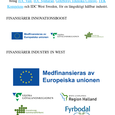
bolag
IUC Väst
,
IUC Sjuhärad
,
Göteborgs Tekniska College
,
TEK
Kompetens
och IDC West Sweden, för en långsiktigt hållbar industri.
FINANSIÄRER INNOVATIONSBOOST
FINANSIÄRER INDUSTRY IN WEST