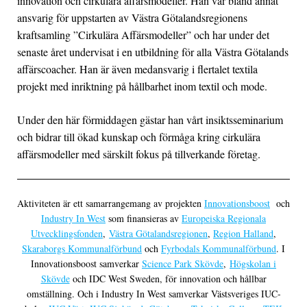
innovation och cirkulära affärsmodeller. Han var bland annat
ansvarig för uppstarten av Västra Götalandsregionens
kraftsamling ”Cirkulära Affärsmodeller” och har under det
senaste året undervisat i en utbildning för alla Västra Götalands
affärscoacher. Han är även medansvarig i flertalet textila
projekt med inriktning på hållbarhet inom textil och mode.
Under den här förmiddagen gästar han vårt insiktsseminarium
och bidrar till ökad kunskap och förmåga kring cirkulära
affärsmodeller med särskilt fokus på tillverkande företag.
Aktiviteten är ett samarrangemang av projekten
Innovationsboost
och
Industry In West
som finansieras av
Europeiska Regionala
Utvecklingsfonden
,
Västra Götalandsregionen
,
Region Halland
,
Skaraborgs Kommunalförbund
och
Fyrbodals Kommunalförbund
. I
Innovationsboost samverkar
Science Park Skövde
,
Högskolan i
Skövde
och IDC West Sweden, för innovation och hållbar
omställning. Och i Industry In West samverkar Västsveriges IUC-