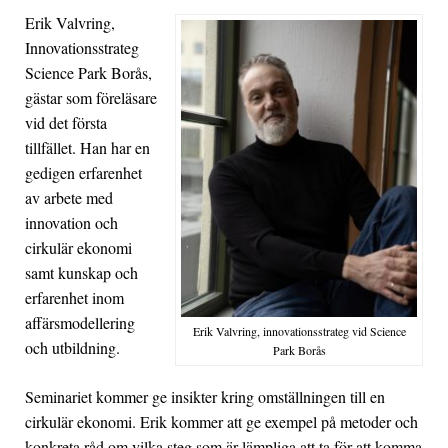
Erik Valvring,
Innovationsstrateg
Science Park Borås,
gästar som föreläsare
vid det första
tillfället. Han har en
gedigen erfarenhet
av arbete med
innovation och
cirkulär ekonomi
samt kunskap och
erfarenhet inom
affärsmodellering
Erik Valvring, innovationsstrateg vid Science
och utbildning.
Park Borås
Seminariet kommer ge insikter kring omställningen till en
cirkulär ekonomi. Erik kommer att ge exempel på metoder och
konkreta råd om vilka steg som är lämpliga att ta för att komma