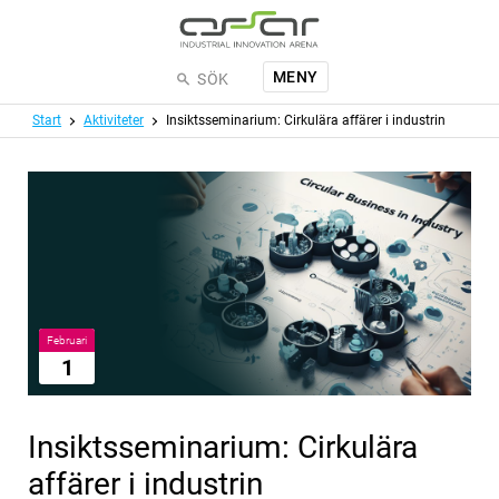
Hoppa till huvudinnehållet
MENY
SÖK
Meny
Start
Aktiviteter
Insiktsseminarium: Cirkulära affärer i industrin
Februari
1
Insiktsseminarium: Cirkulära
affärer i industrin