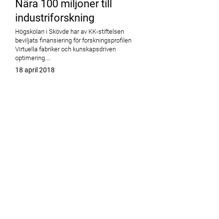
Nära 100 miljoner till
industriforskning
Högskolan i Skövde har av KK-stiftelsen
beviljats finansiering för forskningsprofilen
Virtuella fabriker och kunskapsdriven
optimering.…
Publicerat
18 april 2018