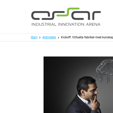
Hoppa till huvudinnehållet
Meny
Start
Aktiviteter
Kickoff: Virtuella fabriker med kunsk