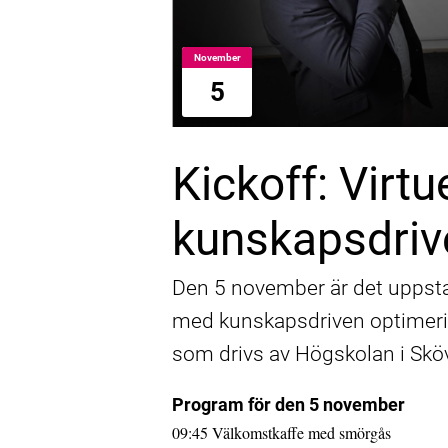
Nära 100 miljoner till industriforskning
November
5
Kickoff: Virtu
kunskapsdriv
Den 5 november är det uppstart
med kunskapsdriven optimerin
som drivs av Högskolan i Skö
Program för den 5 november
09:45 Välkomstkaffe med smörgås