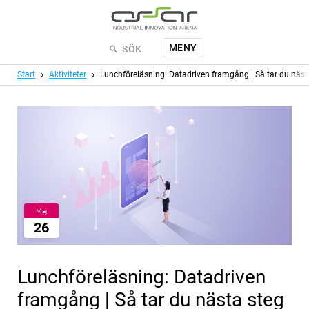
Hoppa till huvudinnehållet
MENY
SÖK
Meny
Start
Aktiviteter
Lunchföreläsning: Datadriven framgång | Så tar du näst
Maj
26
Lunchföreläsning: Datadriven
framgång | Så tar du nästa steg