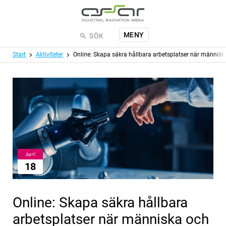
Hoppa till huvudinnehållet
MENY
SÖK
Meny
Start
Aktiviteter
Online: Skapa säkra hållbara arbetsplatser när männis
April
18
Online: Skapa säkra hållbara
arbetsplatser när människa och