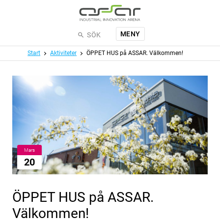
Hoppa till huvudinnehållet
MENY
SÖK
Meny
Start
Aktiviteter
ÖPPET HUS på ASSAR. Välkommen!
Mars
20
ÖPPET HUS på ASSAR.
Välkommen!