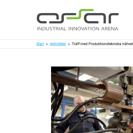
Hoppa till huvudinnehållet
Meny
Start
Aktiviteter
Träff med Produktionstekniska nätver