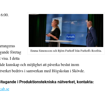
16:00.
arrangeras
Emma Simonsson och Björn Furhoff från Furhoffs Rostfria.
gande företag
visa. I detta
åde kunskap och möjlighet att påverka beslut inom
tverket bedrivs i samverkan med Högskolan i Skövde.
ltagande i Produktionstekniska nätverket, kontakta:
cab.se