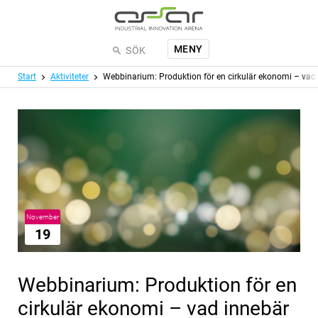
Hoppa till huvudinnehållet
MENY
SÖK
Meny
Start
Aktiviteter
Webbinarium: Produktion för en cirkulär ekonomi – vad 
November
19
Webbinarium: Produktion för en
cirkulär ekonomi – vad innebär