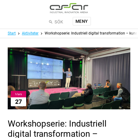
Hoppa till huvudinnehållet
MENY
SÖK
Meny
Start
Aktiviteter
Workshopserie: Industriell digital transformation – kun
Mars
27
Workshopserie: Industriell
digital transformation –