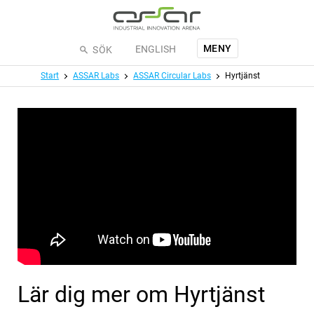
Hoppa till huvudinnehållet
MENY
ENGLISH
SÖK
Meny
Start
ASSAR Labs
ASSAR Circular Labs
Hyrtjänst
Lär dig mer om Hyrtjänst