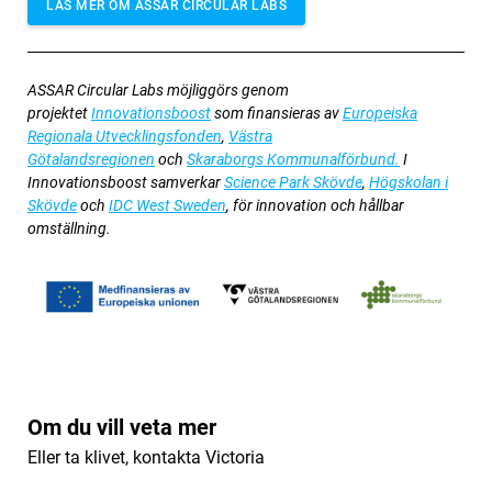
LÄS MER OM ASSAR CIRCULAR LABS
ASSAR Circular Labs möjliggörs genom
projektet
Innovationsboost
som finansieras av
Europeiska
Regionala Utvecklingsfonden
,
Västra
Götalandsregionen
och
Skaraborgs Kommunalförbund.
I
Innovationsboost samverkar
Science Park Skövde
,
Högskolan i
Skövde
och
IDC West Sweden
, för innovation och hållbar
omställning.
Om du vill veta mer
Eller ta klivet, kontakta Victoria