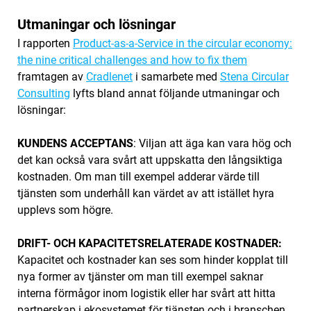
Utmaningar och lösningar
I rapporten
Product-as-a-Service in the circular economy:
the nine critical challenges and how to fix them
framtagen av
Cradlenet
i samarbete med
Stena Circular
Consulting
lyfts bland annat följande utmaningar och
lösningar: ‌
KUNDENS ACCEPTANS
: Viljan att äga kan vara hög och
det kan också vara svårt att uppskatta den långsiktiga
kostnaden. Om man till exempel adderar värde till
tjänsten som underhåll kan värdet av att istället hyra
upplevs som högre.
‌DRIFT- OCH KAPACITETSRELATERADE KOSTNADER:
Kapacitet och kostnader kan ses som hinder kopplat till
nya former av tjänster om man till exempel saknar
interna förmågor inom logistik eller ‌har svårt att hitta
partnerskap i ekosystemet för tjänsten och i branschen.