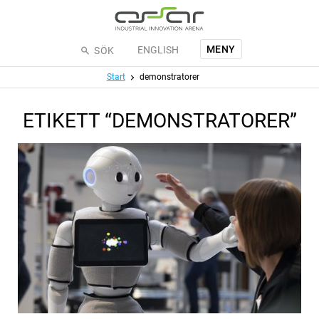
Hoppa till huvudinnehållet
MENY
ENGLISH
SÖK
Meny
Start
demonstratorer
ETIKETT “DEMONSTRATORER”