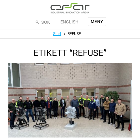
Hoppa till huvudinnehållet
MENY
ENGLISH
SÖK
Meny
Start
REFUSE
ETIKETT “REFUSE”