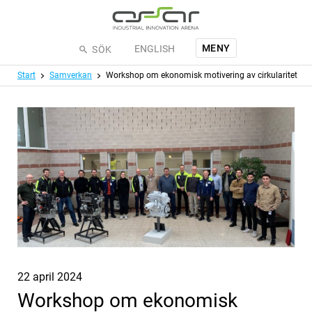
Hoppa till huvudinnehållet
MENY
ENGLISH
SÖK
Meny
Start
Samverkan
Workshop om ekonomisk motivering av cirkularitet
Publicerat
22 april 2024
Workshop om ekonomisk