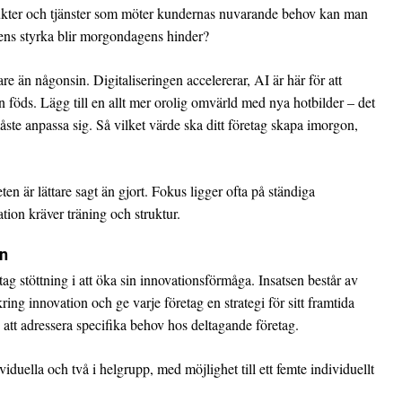
kter och tjänster som möter kundernas nuvarande behov kan man
ens styrka blir morgondagens hinder?
re än någonsin. Digitaliseringen accelererar, AI är här för att
rn föds. Lägg till en allt mer orolig omvärld med nya hotbilder – det
 måste anpassa sig. Så vilket värde ska ditt företag skapa imorgon,
en är lättare sagt än gjort. Fokus ligger ofta på ständiga
tion kräver träning och struktur.
en
tag stöttning i att öka sin innovationsförmåga. Insatsen består av
ng innovation och ge varje företag en strategi för sitt framtida
att adressera specifika behov hos deltagande företag.
ividuella och två i helgrupp, med möjlighet till ett femte individuellt