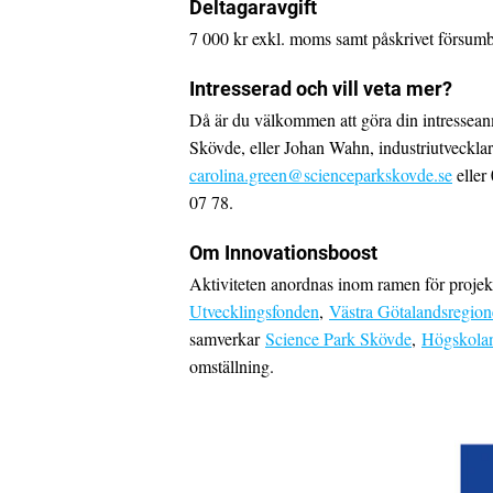
Deltagaravgift
7 000 kr exkl. moms samt påskrivet försumb
Intresserad och vill veta mer?
Då är du välkommen att göra din intresseanm
Skövde, eller Johan Wahn, industriutveck
carolina.green@scienceparkskovde.se
eller
07 78.
Om Innovationsboost
Aktiviteten anordnas inom ramen för proje
Utvecklingsfonden
,
Västra Götalandsregio
samverkar
Science Park Skövde
,
Högskolan
omställning.