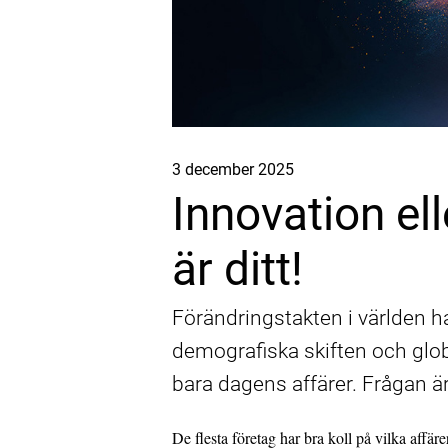
Studenter får pris för simuleringsmodell som sparar energi
Publicerat
3 december 2025
Innovation ell
är ditt!
Förändringstakten i världen har
demografiska skiften och glob
bara dagens affärer. Frågan är
Ta klivet och börja klimatberäkna
De flesta företag har bra koll på vilka affä