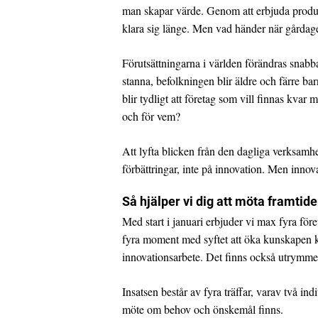
man skapar värde. Genom att erbjuda produ
klara sig länge. Men vad händer när gårdag
Förutsättningarna i världen förändras snabba
stanna, befolkningen blir äldre och färre ba
blir tydligt att företag som vill finnas kvar
och för vem?
Att lyfta blicken från den dagliga verksamhet
förbättringar, inte på innovation. Men innova
Så hjälper vi dig att möta framtid
Med start i januari erbjuder vi max fyra före
fyra moment med syftet att öka kunskapen kri
innovationsarbete. Det finns också utrymme 
Insatsen består av fyra träffar, varav två ind
möte om behov och önskemål finns.