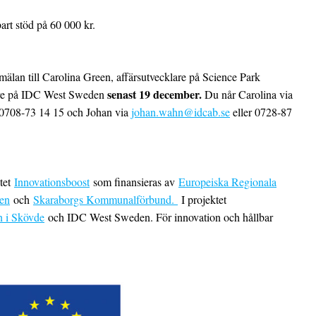
art stöd på 60 000 kr.
älan till Carolina Green, affärsutvecklare på Science Park
senast 19 december.
lare på IDC West Sweden
Du når Carolina via
 0708-73 14 15 och Johan via
johan.wahn@idcab.se
eller 0728-87
ktet
Innovationsboost
som finansieras av
Europeiska Regionala
nen
och
Skaraborgs Kommunalförbund.
I projektet
 i Skövde
och IDC West Sweden. För innovation och hållbar