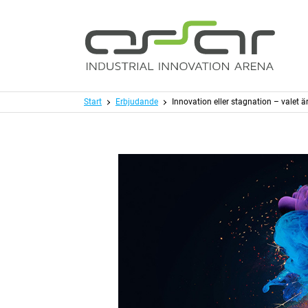
Hoppa till huvudinnehållet
Meny
Start
Erbjudande
Innovation eller stagnation – valet är 