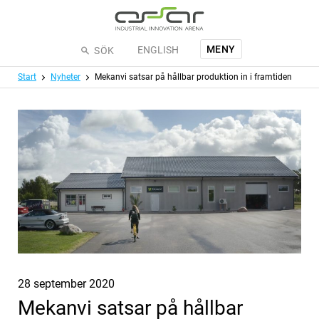
Hoppa till huvudinnehållet
MENY
ENGLISH
SÖK
Meny
Start
Nyheter
Mekanvi satsar på hållbar produktion in i framtiden
Publicerat
28 september 2020
Mekanvi satsar på hållbar