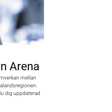
on Arena
amverkan mellan
talandsregionen.
 du dig uppdaterad