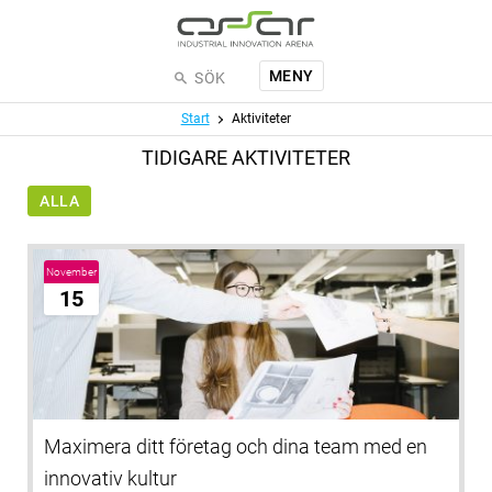
Hoppa till huvudinnehållet
MENY
SÖK
Meny
Start
Aktiviteter
TIDIGARE AKTIVITETER
ALLA
November
15
Maximera ditt företag och dina team med en
innovativ kultur