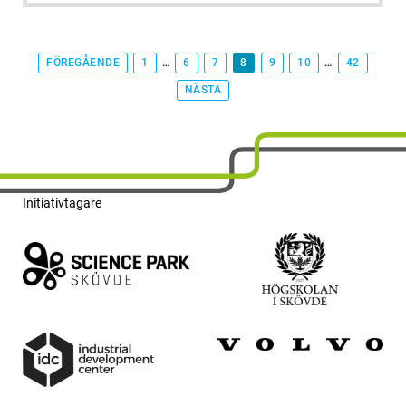
FÖREGÅENDE
1
…
6
7
8
9
10
…
42
NÄSTA
Initiativtagare