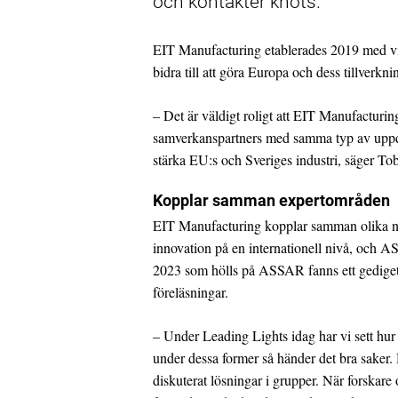
och kontakter knöts.
EIT Manufacturing etablerades 2019 med visi
bidra till att göra Europa och dess tillverkn
– Det är väldigt roligt att EIT Manufacturin
samverkanspartners med samma typ av uppdrag
stärka EU:s och Sveriges industri, säger T
Kopplar samman expertområden
EIT Manufacturing kopplar samman olika nä
innovation på en internationell nivå, och
2023 som hölls på ASSAR fanns ett gediget 
föreläsningar.
– Under Leading Lights idag har vi sett hu
under dessa former så händer det bra saker.
diskuterat lösningar i grupper. När forskare 