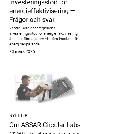
Investeringsstöd för
energieffektivisering —
Frågor och svar
Västra Götalandsregionens
investeringsstöd för energieffektivisering
är till för företag som vill göra insatser för
energibesparande…
Publicerat
23 mars 2026
NYHETER
Om ASSAR Circular Labs
ASSAR Circular Labs är en cirkulär lärmiljö