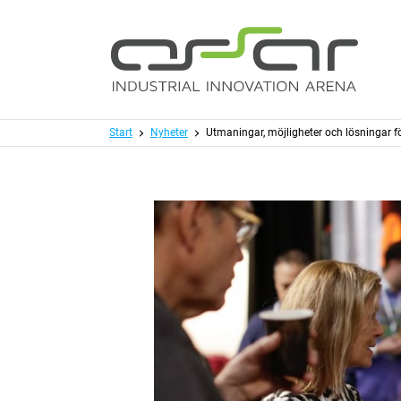
Hoppa till huvudinnehållet
Meny
Start
Nyheter
Utmaningar, möjligheter och lösningar för