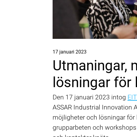
Investeringsstöd för energieffektivisering — Frågor och svar
Publicerat
17 januari 2023
Utmaningar, m
lösningar för 
Den 17 januari 2023 intog
EIT
ASSAR Industrial Innovation 
möjligheter och lösningar för h
Om ASSAR Circular Labs
grupparbeten och workshops 