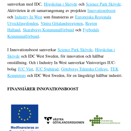
samverkan med IDC,
Högskolan i Skövde
och
Science Park Skövde
.
Aktiviteten är ett samarrangemang av projekten
Innovationsboost
och
Industry In West
som finansieras av
Europeiska Regionala
Utvecklingsfonden
,
Västra Götalandsregionen
,
Region
Halland
,
Skaraborgs Kommunalförbund
och
Fyrbodals
Kommunalförbund
.
I Innovationsboost samverkar
Science Park Skövde
,
Högskolan i
Skövde
och IDC West Sweden, för innovation och hållbar
omställning. Och i Industry In West samverkar Västsveriges IUC-
bolag
IUC Väst
,
IUC Sjuhärad
,
Göteborgs Tekniska College
,
TEK
Kompetens
och IDC West Sweden, för en långsiktigt hållbar industri.
FINANSIÄRER INNOVATIONSBOOST