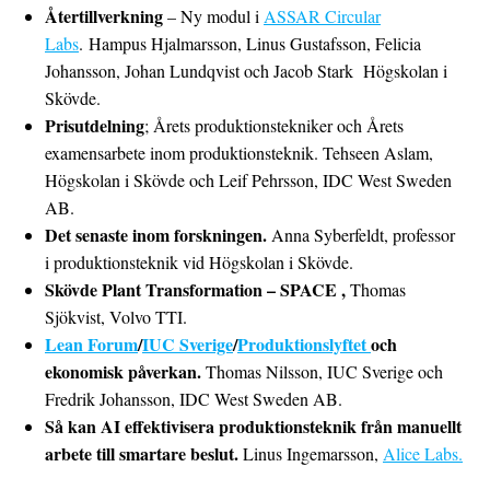
Återtillverkning
– Ny modul i
ASSAR Circular
Labs
. Hampus Hjalmarsson, Linus Gustafsson, Felicia
Johansson, Johan Lundqvist och Jacob Stark Högskolan i
Skövde.
Prisutdelning
; Årets produktionstekniker och Årets
examensarbete inom produktionsteknik. Tehseen Aslam,
Högskolan i Skövde och Leif Pehrsson, IDC West Sweden
AB.
Det senaste inom forskningen.
Anna Syberfeldt, professor
i produktionsteknik vid Högskolan i Skövde.
Skövde Plant Transformation – SPACE ,
Thomas
Sjökvist, Volvo TTI.
Lean Forum
/
IUC Sverige
/
Produktionslyftet
och
ekonomisk påverkan.
Thomas Nilsson, IUC Sverige och
Fredrik Johansson, IDC West Sweden AB.
Så kan AI effektivisera produktionsteknik från manuellt
arbete till smartare beslut.
Linus Ingemarsson,
Alice Labs.