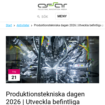
Hoppa till huvudinnehållet
MENY
SÖK
Meny
Start
Aktiviteter
Produktionstekniska dagen 2026 | Utveckla befintliga p
Maj
21
Produktionstekniska dagen
2026 | Utveckla befintliga