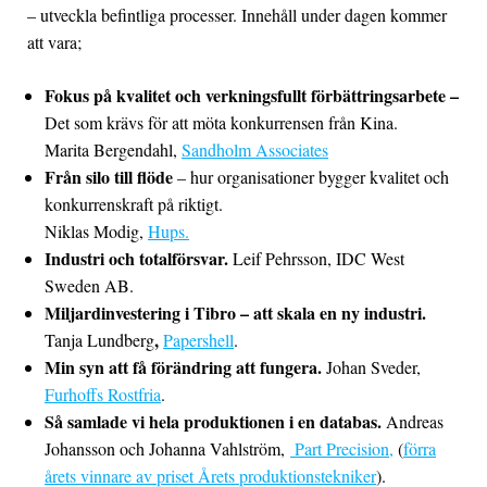
– utveckla befintliga processer. Innehåll under dagen kommer
att vara;
Fokus på kvalitet och verkningsfullt förbättringsarbete –
Det som krävs för att möta konkurrensen från Kina.
Marita Bergendahl,
Sandholm Associates
Från silo till flöde
– hur organisationer bygger kvalitet och
konkurrenskraft på riktigt.
Niklas Modig,
Hups.
Industri och totalförsvar.
Leif Pehrsson, IDC West
Sweden AB.
Miljardinvestering i Tibro – att skala en ny industri.
,
Tanja Lundberg
Papershell
.
Min syn att få förändring att fungera.
Johan Sveder,
Furhoffs Rostfria
.
Så samlade vi hela produktionen i en databas.
Andreas
Johansson och Johanna Vahlström,
Part Precision,
(
förra
årets vinnare av priset Årets produktionstekniker
).