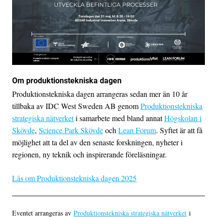
Om produktionstekniska dagen
Produktionstekniska dagen arrangeras sedan mer än 10 år
tillbaka av IDC West Sweden AB genom
Produktionstekniska
strategiska nätverket
i samarbete med bland annat
Högskolan i
Skövde
,
Science Park Skövde
och
Lean Forum
. Syftet är att få
möjlighet att ta del av den senaste forskningen, nyheter i
regionen, ny teknik och inspirerande föreläsningar.
Läs om Produktionstekniska dagen 2025
Eventet arrangeras av
Produktionstekniska strategiska nätverket
i