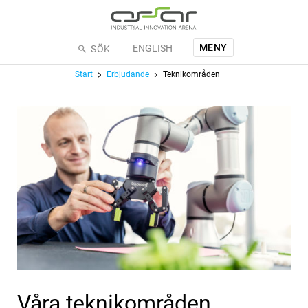
Hoppa till huvudinnehållet
MENY
ENGLISH
SÖK
Meny
Start
Erbjudande
Teknikområden
Våra teknikområden