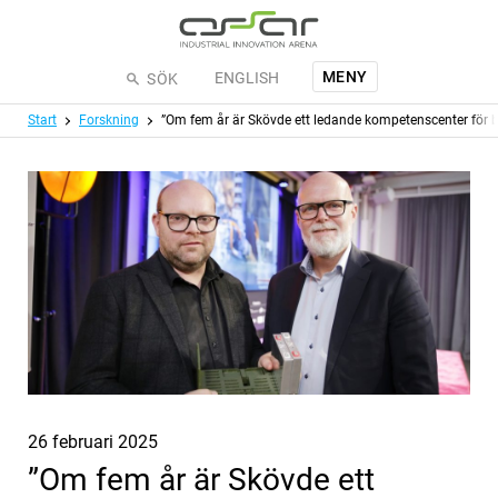
Hoppa till huvudinnehållet
MENY
ENGLISH
SÖK
Meny
Start
Forskning
”Om fem år är Skövde ett ledande kompetenscenter för ba
Publicerat
26 februari 2025
”Om fem år är Skövde ett