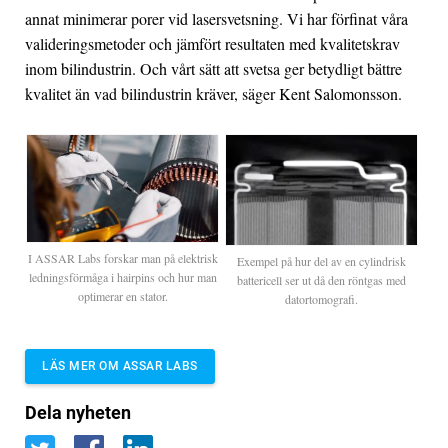
annat minimerar porer vid lasersvetsning. Vi har förfinat våra
valideringsmetoder och jämfört resultaten med kvalitetskrav
inom bilindustrin. Och vårt sätt att svetsa ger betydligt bättre
kvalitet än vad bilindustrin kräver, säger Kent Salomonsson.
I ASSAR Labs forskar man på elektrisk
Exempel på hur del av en cylindrisk
ledningsförmåga i hairpins och hur man
battericell ser ut då den röntgas med
optimerar en stator.
datortomografi.
LÄS MER OM ASSAR LABS
Dela nyheten