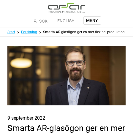
Hoppa till huvudinnehållet
MENY
ENGLISH
SÖK
Meny
Start
Forskning
Smarta AR-glasögon ger en mer flexibel produktion
Publicerat
9 september 2022
Smarta AR-glasögon ger en mer