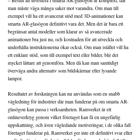
– Beslut att investera i smarta AR-glasögon är komplext, där
man måste väga många saker mot varandra. Om man till
exempel vill ha ett avancerat stöd med 3D-animationer kan
smarta AR-glasögon definitivt vara det. Men det är bara ett
begränsat antal modeller som klarar av så avancerade
animationer bra just nu, och kostnaden för att utveckla och
underhålla instruktionerna ökar också. Om man istället vill ha
ett enklare stöd, som till exempel text eller bilder, blir det
mycket lättare att genomföra. Men då kan man samtidigt
överväga andra alternativ som bildskärmar eller lysande
lampor.
Resultatet av forskningen kan nu användas som en snabb
vägledning för industrier där man funderar på om smarta AR-
glasögon kan passa i verksamheten. Ramverket är ett
onlineverktyg genom vilket företaget kan få en ungefärlig
uppskattning, och även vägledande motiveringar, i de olika fall
företaget funderar på. Ramverket ger inte ett definitivt svar eller