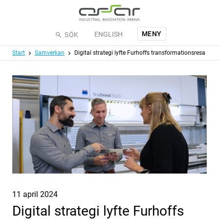
Hoppa till huvudinnehållet
MENY
ENGLISH
SÖK
Meny
Start
Samverkan
Digital strategi lyfte Furhoffs transformationsresa
Publicerat
11 april 2024
Digital strategi lyfte Furhoffs