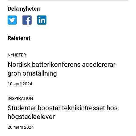
Dela nyheten
Relaterat
NYHETER
Nordisk batterikonferens accelererar
grön omställning
Publicerat
10 april 2024
INSPIRATION
Studenter boostar teknikintresset hos
högstadieelever
Publicerat
20 mars 2024