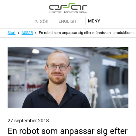
Hoppa till huvudinnehållet
MENY
ENGLISH
SÖK
Meny
Start
ASSAR
En robot som anpassar sig efter människan i produktionen
Publicerat
27 september 2018
En robot som anpassar sig efter