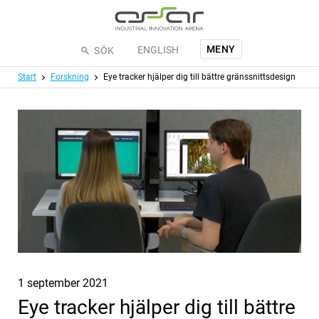
Hoppa till huvudinnehållet
MENY
ENGLISH
SÖK
Meny
Start
Forskning
Eye tracker hjälper dig till bättre gränssnittsdesign
Publicerat
1 september 2021
Eye tracker hjälper dig till bättre