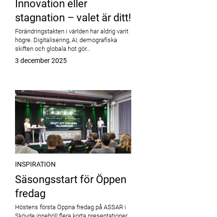
Innovation eller
stagnation – valet är ditt!
Förändringstakten i världen har aldrig varit
högre. Digitalisering, AI, demografiska
skiften och globala hot gör…
Publicerat
3 december 2025
INSPIRATION
Säsongsstart för Öppen
fredag
Höstens första Öppna fredag på ASSAR i
Skövde innehöll flera korta presentationer.