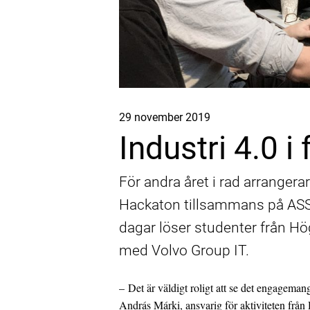
Innovation eller stagnation – valet är ditt!
Publicerat
29 november 2019
Industri 4.0 
För andra året i rad arranger
Hackaton tillsammans på ASSA
dagar löser studenter från H
med Volvo Group IT.
Säsongsstart för Öppen fredag
– Det är väldigt roligt att se det engageman
András Márki, ansvarig för aktiviteten från