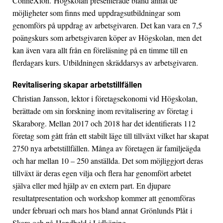
ConneXion. Högskolan presenterade bland annat de
möjligheter som finns med uppdragsutbildningar som
genomförs på uppdrag av arbetsgivaren. Det kan vara en 7,5
poängskurs som arbetsgivaren köper av Högskolan, men det
kan även vara allt från en föreläsning på en timme till en
flerdagars kurs. Utbildningen skräddarsys av arbetsgivaren.
Revitalisering skapar arbetstillfällen
Christian Jansson, lektor i företagsekonomi vid Högskolan,
berättade om sin forskning inom revitalisering av företag i
Skaraborg. Mellan 2017 och 2018 har det identifierats 112
företag som gått från ett stabilt läge till tillväxt vilket har skapat
2750 nya arbetstillfällen. Många av företagen är familjeägda
och har mellan 10 – 250 anställda. Det som möjliggjort deras
tillväxt är deras egen vilja och flera har genomfört arbetet
själva eller med hjälp av en extern part. En djupare
resultatpresentation och workshop kommer att genomföras
under februari och mars hos bland annat Grönlunds Plåt i
Skara och på Handheld i Lidköping.