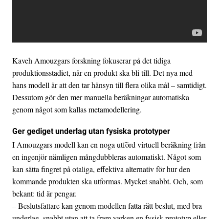
Kaveh Amouzgars forskning fokuserar på det tidiga
produktionsstadiet, när en produkt ska bli till. Det nya med
hans modell är att den tar hänsyn till flera olika mål – samtidigt.
Dessutom gör den mer manuella beräkningar automatiska
genom något som kallas metamodellering.
Ger gediget underlag utan fysiska prototyper
I Amouzgars modell kan en noga utförd virtuell beräkning från
en ingenjör nämligen mångdubbleras automatiskt. Något som
kan sätta fingret på otaliga, effektiva alternativ för hur den
kommande produkten ska utformas. Mycket snabbt. Och, som
bekant: tid är pengar.
– Beslutsfattare kan genom modellen fatta rätt beslut, med bra
underlag, snabbt utan att ta fram varken en fysisk prototyp eller