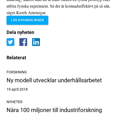
utföra fysiska experiment. Så det är kostnadseffektivt på så sätt,
säger Kaveh Amouzgar.
LÄS AVHANDLINGEN
Dela nyheten
Relaterat
FORSKNING
Ny modell utvecklar underhållsarbetet
Publicerat
19 april 2018
NYHETER
Nära 100 miljoner till industriforskning