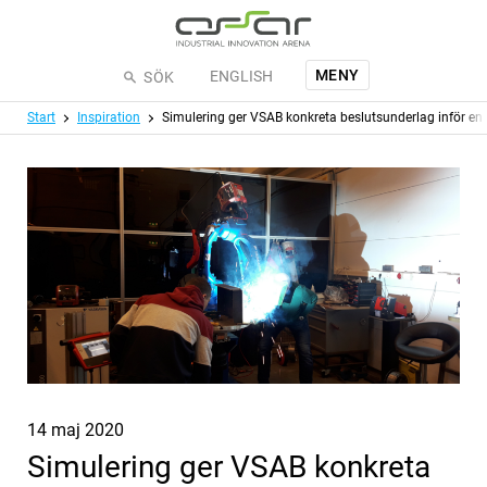
Hoppa till huvudinnehållet
MENY
ENGLISH
SÖK
Meny
Start
Inspiration
Simulering ger VSAB konkreta beslutsunderlag inför en 
Publicerat
14 maj 2020
Simulering ger VSAB konkreta