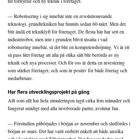
till förnyelse och ny teknik i företaget.
— Robotisering i sig innebär inte en revolutionerande
teknologi, grundtekniken har funnits sedan 60-talet. Men det
blir ändå ett tekniklyft för företaget. De flesta här har sett en
industrirobot, men inte i grunden blivit insatta i vad
robotisering innebär, så det blir en kompetenshöjning. Vi är ett
så pass litet företag att alla på olika sätt blir berörda av ny
teknik och nya processer. Och för oss är detta en investering
som stärker företaget, och som är positiv för både företag och
medarbetare.
Har flera utvecklingsprojekt på gång
Allt som allt har hela simuleringen tagit cirka fem månader och
fungerat smidigt med alla involverade parter, avslutar Jan.
— Förstudien påbörjades i början av november och slutfördes i
början av mars. Det har varit oerhört enkelt att både ansöka
och i kontakten med Tillväxtverket. Det fungerade bra med