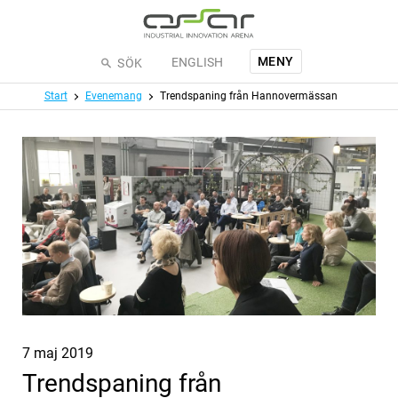
Hoppa till huvudinnehållet
MENY
ENGLISH
SÖK
Meny
Start
Evenemang
Trendspaning från Hannovermässan
Publicerat
7 maj 2019
Trendspaning från