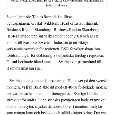
Tobias Björck, koordinator på ASSAR, hälsade välkommen och modererade
industrifrukosten.
Sedan lämnade Tobias över till den första
trendspanaren, Gustaf Wikblom, Head of Establishment,
Business Region Skaraborg. Business Region Skaraborg
(BSR) startade upp sin verksamhet under 2018 och är ett
kontor till Business Sweden. Industrin är ett viktigt
verksamhetsområde för regionen. BSR försöker skapa bra
förutsättningar för etablering av utländska företag i regionen.
Gustaf berättade bland annat att Sverige var partnerland till
Hannovermässan i år .
– Sverige hade gjort en jättesatsning i Hannover på den svenska
montern, vi från BSR åkte dit med ett 40-tal förbokade möten,
det var lätt att komma intill företagen och Sverige kändes
attraktivt för andra. I den svenska paviljongen hade vi mycket
öppna mötesytor, mycket demonstratorer i montern, testytor
som många kom och besökte och ställde frågor kring. Det var