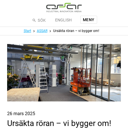
Hoppa till huvudinnehållet
MENY
ENGLISH
SÖK
Meny
Start
ASSAR
Ursäkta röran – vi bygger om!
Publicerat
26 mars 2025
Ursäkta röran – vi bygger om!