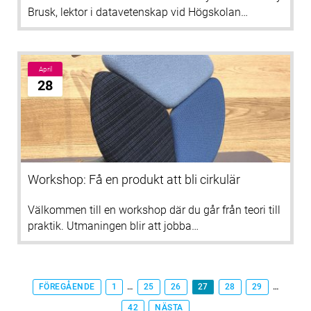
Brusk, lektor i datavetenskap vid Högskolan…
April
28
Workshop: Få en produkt att bli cirkulär
Välkommen till en workshop där du går från teori till
praktik. Utmaningen blir att jobba…
FÖREGÅENDE
1
…
25
26
27
28
29
…
42
NÄSTA