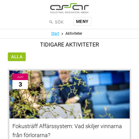
Hoppa till huvudinnehållet
MENY
SÖK
Meny
Start
Aktiviteter
TIDIGARE AKTIVITETER
ALLA
Juni
3
Fokusträff Affärssystem: Vad skiljer vinnarna
från förlorarna?