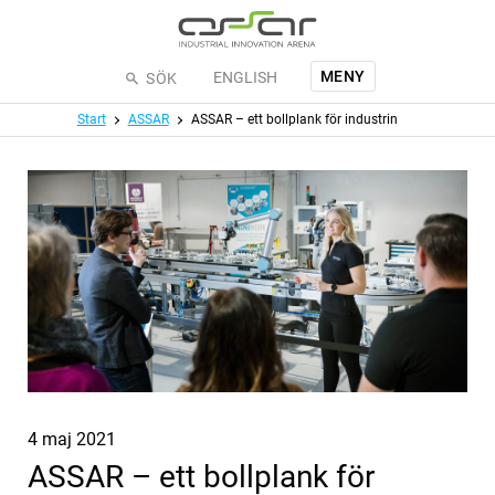
Hoppa till huvudinnehållet
MENY
ENGLISH
SÖK
Meny
Start
ASSAR
ASSAR – ett bollplank för industrin
Publicerat
4 maj 2021
ASSAR – ett bollplank för